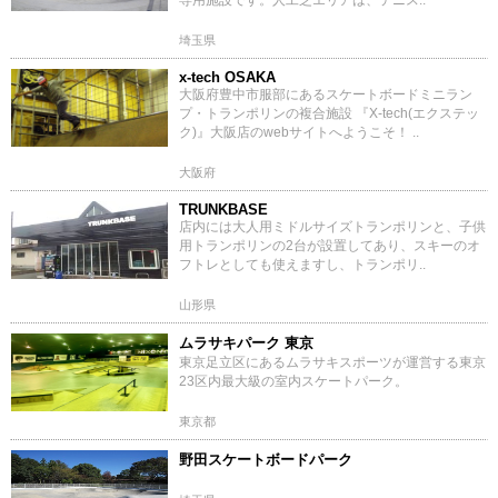
専用施設です。人工芝エリアは、テニス..
埼玉県
x-tech OSAKA
大阪府豊中市服部にあるスケートボードミニラン
プ・トランポリンの複合施設 『X-tech(エクステッ
ク)』大阪店のwebサイトへようこそ！ ..
大阪府
TRUNKBASE
店内には大人用ミドルサイズトランポリンと、子供
用トランポリンの2台が設置してあり、スキーのオ
フトレとしても使えますし、トランポリ..
山形県
ムラサキパーク 東京
東京足立区にあるムラサキスポーツが運営する東京
23区内最大級の室内スケートパーク。
東京都
野田スケートボードパーク