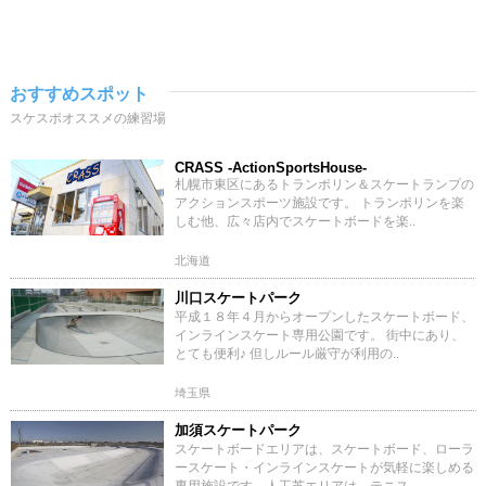
おすすめスポット
スケスポオススメの練習場
CRASS -ActionSportsHouse-
札幌市東区にあるトランポリン＆スケートランプの
アクションスポーツ施設です。 トランポリンを楽
しむ他、広々店内でスケートボードを楽..
北海道
川口スケートパーク
平成１８年４月からオープンしたスケートボード、
インラインスケート専用公園です。 街中にあり、
とても便利♪ 但しルール厳守が利用の..
埼玉県
加須スケートパーク
スケートボードエリアは、スケートボード、ローラ
ースケート・インラインスケートが気軽に楽しめる