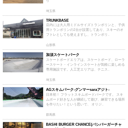
り
埼玉県
TRUNKBASE
店内には大人用ミドルサイズトランポリンと、子供
用トランポリンの2台が設置してあり、スキーのオ
フトレとしても使えますし、トランポリ..
山形県
加須スケートパーク
スケートボードエリアは、スケートボード、ローラ
ースケート・インラインスケートが気軽に楽しめる
専用施設です。人工芝エリアは、テニス..
埼玉県
AGスキムパーク-グンマーsaraアジト-
日本初！ フラットスキムボードパークです。 スキ
ムボード好きな人が継続して遊び、練習できる場所
を作りたい！という思いで、 オリジ..
群馬県
BASHI BURGER CHANCE(バシバーガーチャ