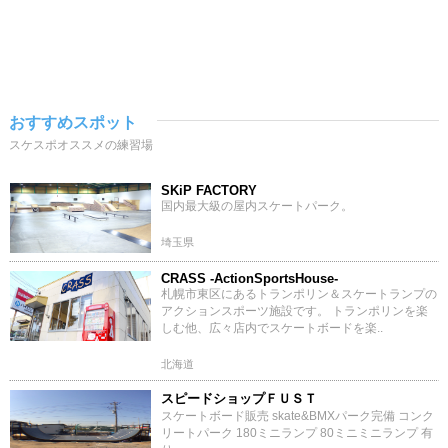
おすすめスポット
スケスポオススメの練習場
SKiP FACTORY
国内最大級の屋内スケートパーク。
埼玉県
CRASS -ActionSportsHouse-
札幌市東区にあるトランポリン＆スケートランプの
アクションスポーツ施設です。 トランポリンを楽
しむ他、広々店内でスケートボードを楽..
北海道
スピードショップＦＵＳＴ
スケートボード販売 skate&BMXパーク完備 コンク
リートパーク 180ミニランプ 80ミニミニランプ 有