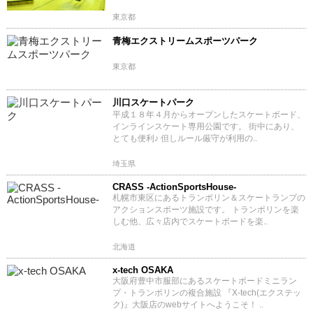
東京都
青梅エクストリームスポーツパーク
東京都
川口スケートパーク
平成１８年４月からオープンしたスケートボード、
インラインスケート専用公園です。 街中にあり、
とても便利♪ 但しルール厳守が利用の..
埼玉県
CRASS -ActionSportsHouse-
札幌市東区にあるトランポリン＆スケートランプの
アクションスポーツ施設です。 トランポリンを楽
しむ他、広々店内でスケートボードを楽..
北海道
x-tech OSAKA
大阪府豊中市服部にあるスケートボードミニラン
プ・トランポリンの複合施設 『X-tech(エクステッ
ク)』大阪店のwebサイトへようこそ！ ..