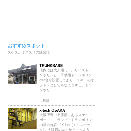
おすすめスポット
スケスポオススメの練習場
TRUNKBASE
店内には大人用ミドルサイズトラ
ンポリンと、子供用トランポリン
の2台が設置してあり、スキーのオ
フトレとしても使えますし、トラ
ンポリ..
山形県
x-tech OSAKA
大阪府豊中市服部にあるスケート
ボードミニランプ・トランポリン
の複合施設 『X-tech(エクステッ
ク)』大阪店のwebサイトへようこ