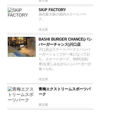
東京都
SKiP FACTORY
国内最大級の屋内スケートパー
ク。
埼玉県
BASHI BURGER CHANCE(バシ
バーガーチャンス)川口店
川口店はスケートパークとハンバ
ーガーショップが一体になってお
り、スケートボード、BMX(自転
車)を楽しみながらハンバーガーが
食べられ..
埼玉県
青梅エクストリームスポーツパ
ーク
東京都