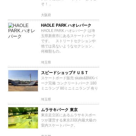
そ！ ..
大阪府
HAOLE PARK ハオレパーク
HAOLE PARK ハオレパーク は埼
玉県新座市にあるスケートパーク
です。 ストリートセクションや
他では見ないようなセクション、
何種類もの..
埼玉県
スピードショップＦＵＳＴ
スケートボード販売 skate&BMXパ
ーク完備 コンクリートパーク 180
ミニランプ 80ミニミニランプ 有り
埼玉県
ムラサキパーク 東京
東京足立区にあるムラサキスポー
ツが運営する東京23区内最大級の
室内スケートパーク。