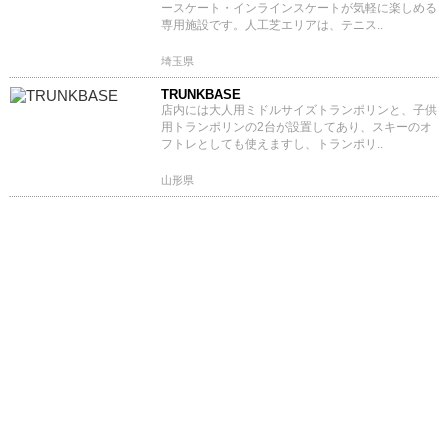
ースケート・インラインスケートが気軽に楽しめる
専用施設です。人工芝エリアは、テニス..
埼玉県
TRUNKBASE
店内には大人用ミドルサイズトランポリンと、子供
用トランポリンの2台が設置してあり、スキーのオ
フトレとしても使えますし、トランポリ..
山形県